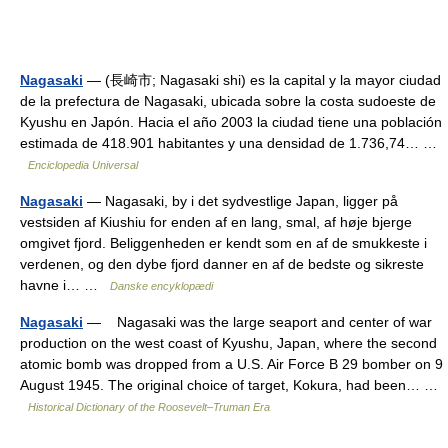
Nagasaki
— (長崎市; Nagasaki shi) es la capital y la mayor ciudad
de la prefectura de Nagasaki, ubicada sobre la costa sudoeste de
Kyushu en Japón. Hacia el año 2003 la ciudad tiene una población
estimada de 418.901 habitantes y una densidad de 1.736,74… …
Enciclopedia Universal
Nagasaki
— Nagasaki, by i det sydvestlige Japan, ligger på
vestsiden af Kiushiu for enden af en lang, smal, af høje bjerge
omgivet fjord. Beliggenheden er kendt som en af de smukkeste i
verdenen, og den dybe fjord danner en af de bedste og sikreste
havne i… …
Danske encyklopædi
Nagasaki
— Nagasaki was the large seaport and center of war
production on the west coast of Kyushu, Japan, where the second
atomic bomb was dropped from a U.S. Air Force B 29 bomber on 9
August 1945. The original choice of target, Kokura, had been… …
Historical Dictionary of the Roosevelt–Truman Era