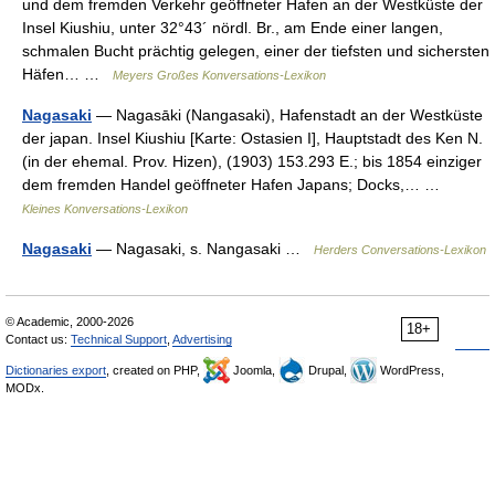
und dem fremden Verkehr geöffneter Hafen an der Westküste der
Insel Kiushiu, unter 32°43´ nördl. Br., am Ende einer langen,
schmalen Bucht prächtig gelegen, einer der tiefsten und sichersten
Häfen… …
Meyers Großes Konversations-Lexikon
Nagasaki
— Nagasāki (Nangasaki), Hafenstadt an der Westküste
der japan. Insel Kiushiu [Karte: Ostasien I], Hauptstadt des Ken N.
(in der ehemal. Prov. Hizen), (1903) 153.293 E.; bis 1854 einziger
dem fremden Handel geöffneter Hafen Japans; Docks,… …
Kleines Konversations-Lexikon
Nagasaki
— Nagasaki, s. Nangasaki …
Herders Conversations-Lexikon
© Academic, 2000-2026
18+
Contact us:
Technical Support
,
Advertising
Dictionaries export
, created on PHP,
Joomla,
Drupal,
WordPress,
MODx.